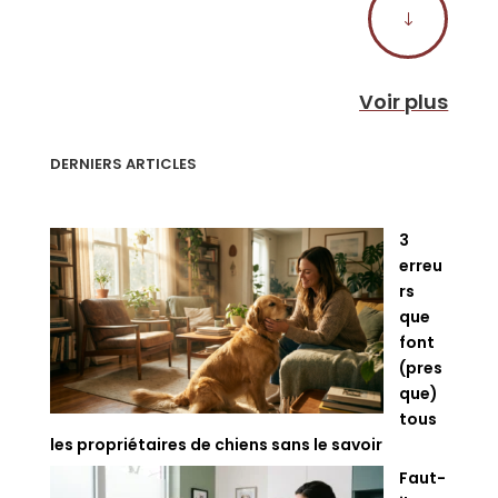
"
Voir plus
DERNIERS ARTICLES
3
erreu
rs
que
font
(pres
que)
tous
les propriétaires de chiens sans le savoir
Faut-