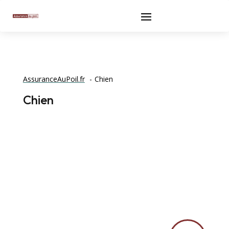
AssuranceAuPoil.fr
Chien
Chien