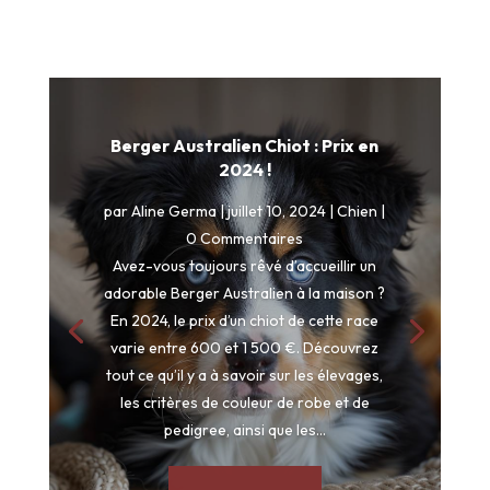
Berger Australien Chiot : Prix en
2024 !
par
Aline Germa
|
juillet 10, 2024
|
Chien
|
0 Commentaires
Avez-vous toujours rêvé d’accueillir un
adorable Berger Australien à la maison ?
En 2024, le prix d’un chiot de cette race
varie entre 600 et 1 500 €. Découvrez
tout ce qu’il y a à savoir sur les élevages,
les critères de couleur de robe et de
pedigree, ainsi que les...