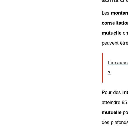
Les
montan
consultatio
mutuelle
ch
peuvent êtr
Lire auss
?
Pour des
in
atteindre 85 
mutuelle
po
des plafond