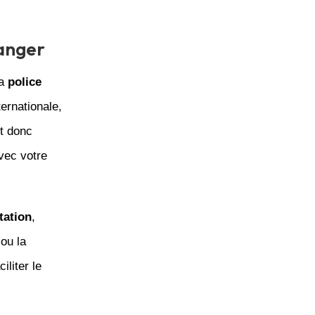
ranger
la
police
ernationale,
st donc
vec votre
ation
,
ou la
iliter le