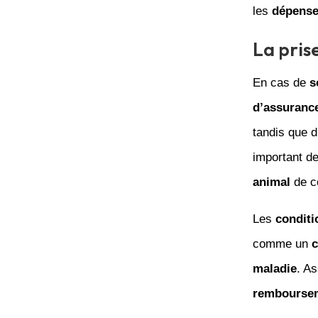
les
dépens
La pris
En cas de
s
d’assuranc
tandis que d
important de
animal
de c
Les
conditi
comme un
c
maladie
. A
rembourse