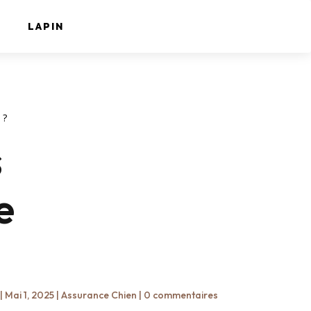
LAPIN
 ?
s
e
|
Mai 1, 2025
|
Assurance Chien
|
0 commentaires