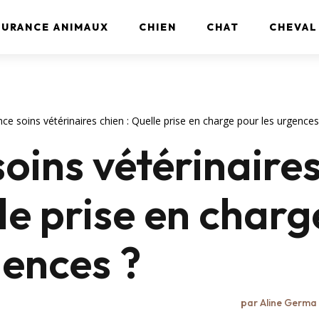
SURANCE ANIMAUX
CHIEN
CHAT
CHEVAL
ce soins vétérinaires chien : Quelle prise en charge pour les urgences
oins vétérinaire
le prise en charg
gences ?
par
Aline Germa