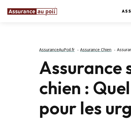
AS
AssuranceAuPoil.fr
Assurance Chien
Assuran
Assurance s
chien : Quel
pour les ur