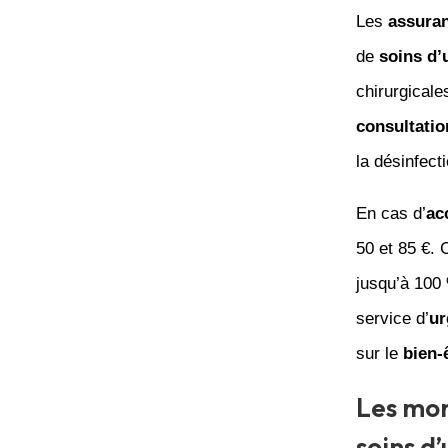
Les
assura
de
soins d’
chirurgicale
consultatio
la désinfect
En cas d’
ac
50 et 85 €. 
jusqu’à 100
service d’
ur
sur le
bien-
Les mon
soins d