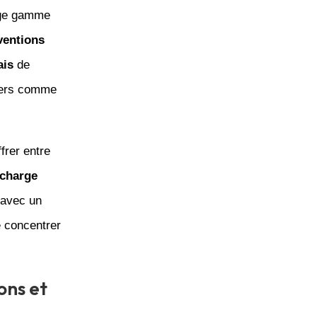
rge gamme
ventions
ais
de
ers comme
frer entre
 charge
 avec un
 concentrer
ons et