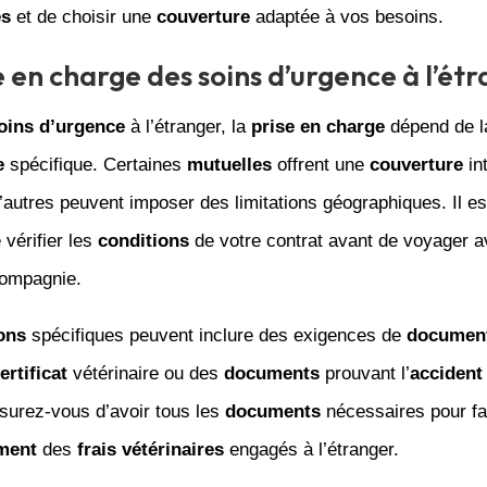
es
et de choisir une
couverture
adaptée à vos besoins.
e en charge des soins d’urgence à l’ét
oins d’urgence
à l’étranger, la
prise en charge
dépend de 
e
spécifique. Certaines
mutuelles
offrent une
couverture
int
’autres peuvent imposer des limitations géographiques. Il e
 vérifier les
conditions
de votre contrat avant de voyager a
ompagnie.
ons
spécifiques peuvent inclure des exigences de
document
ertificat
vétérinaire ou des
documents
prouvant l’
accident
ssurez-vous d’avoir tous les
documents
nécessaires pour fac
ment
des
frais vétérinaires
engagés à l’étranger.