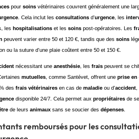
nces
pour
soins
vétérinaires couvrent généralement une la
urgence
. Cela inclut les
consultations
d’
urgence
, les
inter
s, les
hospitalisations
et les
soins
post-opératoires. Les
fr
n
peuvent varier entre 50 et 120 €, tandis que des
soins
lég
ion ou la suture d’une plaie coûtent entre 50 et 150 €.
cident
nécessitant une
anesthésie
, les
frais
peuvent se chif
Certaines
mutuelles
, comme Santévet, offrent une
prise en
 % des
frais vétérinaires
en cas de
maladie
ou d’
accident
,
gence
disponible 24/7. Cela permet aux
propriétaires
de se
être
de leurs
animaux
sans se soucier des
dépenses
.
tants remboursés pour les consultati
’urgence