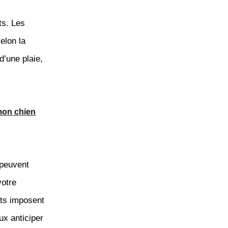
ts. Les
elon la
d’une plaie,
mon chien
peuvent
otre
ats imposent
ux anticiper