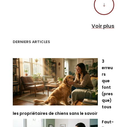
"
Voir plus
DERNIERS ARTICLES
3
erreu
rs
que
font
(pres
que)
tous
les propriétaires de chiens sans le savoir
Faut-