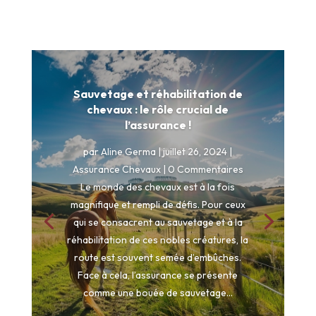
Sauvetage et réhabilitation de
chevaux : le rôle crucial de
l’assurance !
par
Aline Germa
|
juillet 26, 2024
|
Assurance Chevaux
| 0 Commentaires
Le monde des chevaux est à la fois
magnifique et rempli de défis. Pour ceux
qui se consacrent au sauvetage et à la
réhabilitation de ces nobles créatures, la
route est souvent semée d’embûches.
Face à cela, l’assurance se présente
comme une bouée de sauvetage...