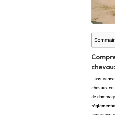
Sommair
Compren
chevau
L’assurance 
chevaux en F
de dommages
réglementa
assurance re