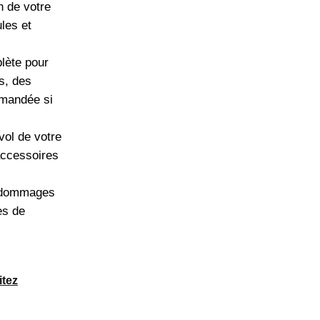
n de votre
les et
lète pour
s, des
mmandée si
vol de votre
accessoires
e dommages
es de
itez