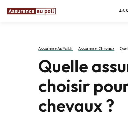
AS
AssuranceAuPoil.fr
Assurance Chevaux
Quel
Quelle assu
choisir pou
chevaux ?