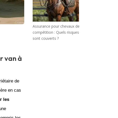
Assurance pour chevaux de
compétition : Quels risques
sont couverts ?
r van à
iétaire de
ière en cas
r les
 une
compris les