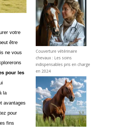
urer votre
eut être
Couverture vétérinaire
ais ne vous
chevaux : Les soins
xplorerons
indispensables pris en charge
en 2024
es pour les
ui
à la
 et avantages
itez pour
es fins