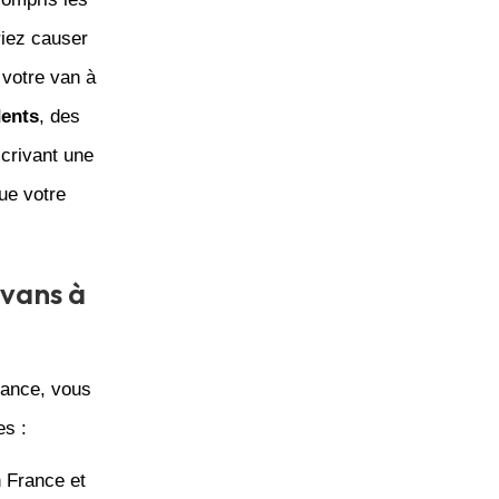
iez causer
 votre van à
dents
, des
crivant une
ue votre
 vans à
rance, vous
es :
n France et