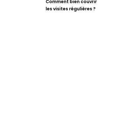
Comment bien couvrir
les visites régulières ?
s
isponibles.
r le