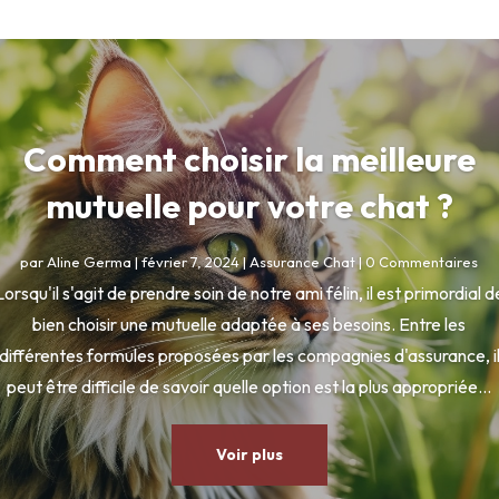
Comment choisir la meilleure
mutuelle pour votre chat ?
par
Aline Germa
|
février 7, 2024
|
Assurance Chat
| 0 Commentaires
Lorsqu'il s'agit de prendre soin de notre ami félin, il est primordial d
bien choisir une mutuelle adaptée à ses besoins. Entre les
différentes formules proposées par les compagnies d'assurance, i
peut être difficile de savoir quelle option est la plus appropriée...
Voir plus