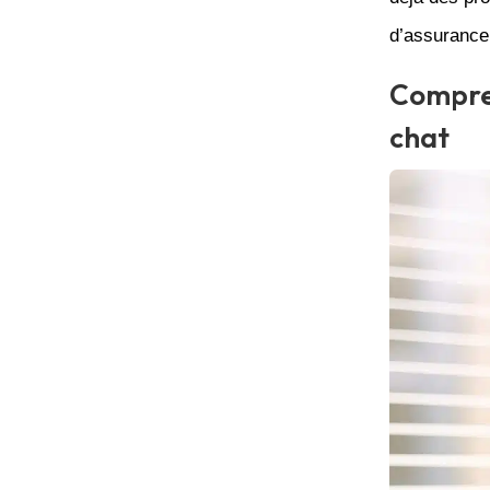
d’assurance
Compren
chat