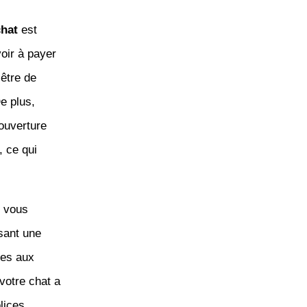
chat
est
voir à payer
-être de
e plus,
ouverture
, ce qui
e vous
sant une
ées aux
votre chat a
lices