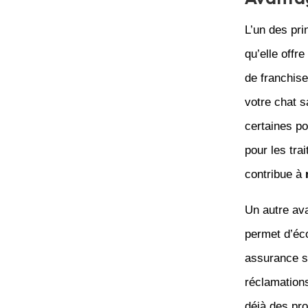
L’un des pri
qu’elle offr
de franchise
votre chat s
certaines p
pour les tra
contribue à
Un autre ava
permet d’éc
assurance s
réclamations
déjà des pr