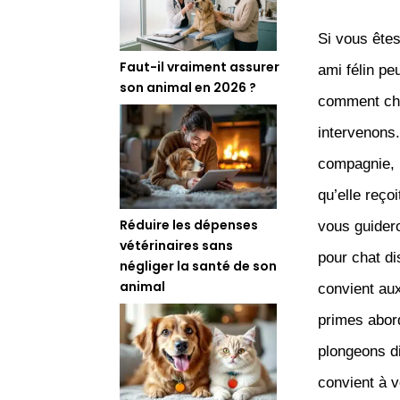
Si vous êtes
Faut-il vraiment assurer
ami félin pe
son animal en 2026 ?
comment cho
intervenons
compagnie, 
qu’elle reço
Réduire les dépenses
vous guidero
vétérinaires sans
pour chat di
négliger la santé de son
animal
convient aux
primes abord
plongeons di
convient à v