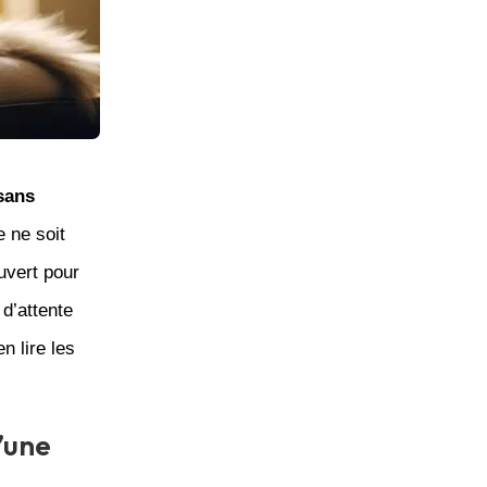
sans
e ne soit
uvert pour
 d’attente
n lire les
’une