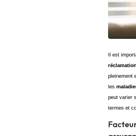
Il est impor
réclamation
pleinement e
les
maladie
peut varier s
termes et c
Facteur