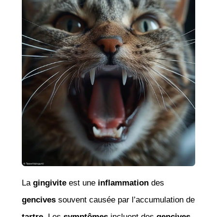
La
gingivite
est une
inflammation
des
gencives
souvent causée par l’accumulation de
tartre
. Les
symptômes
incluent des
gencives