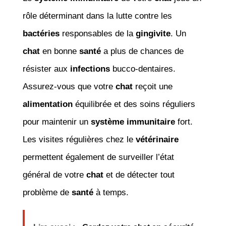
rôle déterminant dans la lutte contre les
bactéries
responsables de la
gingivite
. Un
chat
en bonne
santé
a plus de chances de
résister aux
infections
bucco-dentaires.
Assurez-vous que votre
chat
reçoit une
alimentation
équilibrée et des soins réguliers
pour maintenir un
système immunitaire
fort.
Les visites régulières chez le
vétérinaire
permettent également de surveiller l’état
général de votre
chat
et de détecter tout
problème de
santé
à temps.