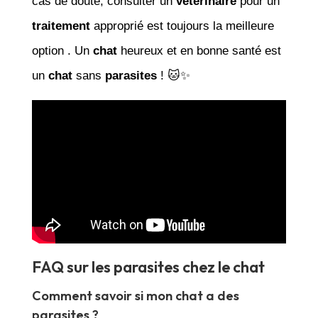
cas de doute, consulter un
vétérinaire
pour un
traitement
approprié est toujours la meilleure
option . Un
chat
heureux et en bonne santé est
un
chat
sans
parasites
! 🐱✨
FAQ sur les parasites chez le chat
Comment savoir si mon chat a des
parasites ?