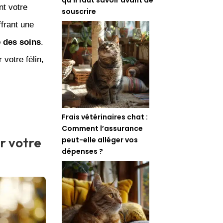
nt votre
souscrire
frant une
é des soins
.
 votre félin,
Frais vétérinaires chat :
Comment l’assurance
r votre
peut-elle alléger vos
dépenses ?