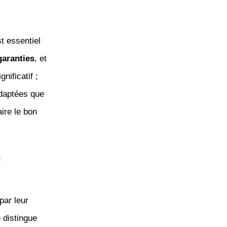
t essentiel
garanties
, et
nificatif ;
adaptées que
aire le bon
s
par leur
 distingue