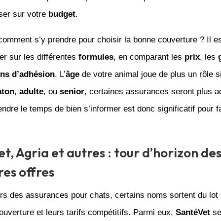
ser sur votre
budget
.
comment s’y prendre pour choisir la bonne couverture ? Il es
r sur les différentes
formules
, en comparant les
prix
, les
ons d’adhésion
. L’
âge
de votre animal joue de plus un rôle sig
aton
,
adulte
, ou
senior
, certaines assurances seront plus 
endre le temps de bien s’informer est donc significatif pour f
t, Agria et autres : tour d’horizon de
res offres
rs des assurances pour chats, certains noms sortent du lot 
ouverture et leurs tarifs compétitifs. Parmi eux,
SantéVet
se