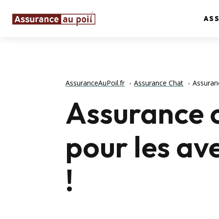
AS
AssuranceAuPoil.fr
Assurance Chat
Assuranc
Assurance c
pour les ave
!