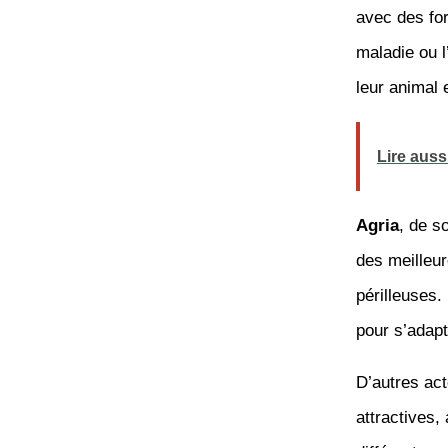
avec des fo
maladie ou l
leur animal 
Lire auss
Agria
, de s
des meilleu
périlleuses.
pour s’adapt
D’autres a
attractives,