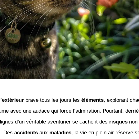
’extérieur
brave tous les jours les
éléments
, explorant cha
me avec une audace qui force l’admiration. Pourtant, derri
ignes d’un véritable aventurier se cachent des
risques
non
s. Des
accidents
aux
maladies
, la vie en plein air réserve s