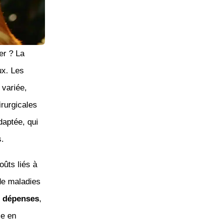
er ? La
ux. Les
 variée,
irurgicales
aptée, qui
.
oûts liés à
de maladies
s
dépenses
,
ie en