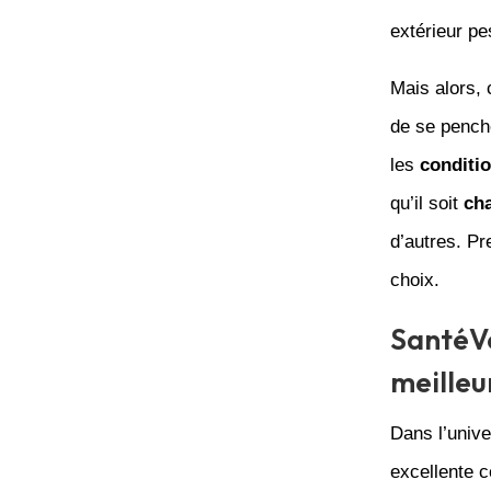
extérieur pe
Mais alors, 
de se penche
les
conditi
qu’il soit
ch
d’autres. Pr
choix.
SantéVe
meilleu
Dans l’unive
excellente c