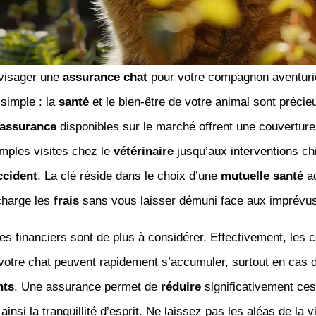
visager une
assurance chat
pour votre compagnon aventuri
simple : la
santé
et le bien-être de votre animal sont précie
’assurance
disponibles sur le marché offrent une couverture
imples visites chez le
vétérinaire
jusqu’aux interventions ch
ccident
. La clé réside dans le choix d’une
mutuelle santé
ad
charge les
frais
sans vous laisser démuni face aux imprévus
s financiers sont de plus à considérer. Effectivement, les c
votre chat peuvent rapidement s’accumuler, surtout en cas 
nts
. Une assurance permet de
réduire
significativement ce
ainsi la tranquillité d’esprit. Ne laissez pas les aléas de la v