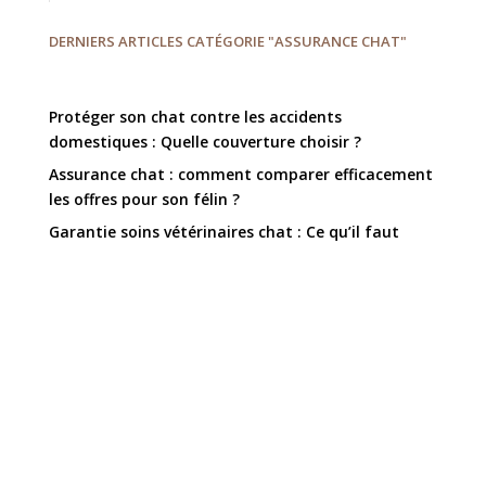
DERNIERS ARTICLES CATÉGORIE "ASSURANCE CHAT"
Protéger son chat contre les accidents
domestiques : Quelle couverture choisir ?
Assurance chat : comment comparer efficacement
les offres pour son félin ?
Garantie soins vétérinaires chat : Ce qu’il faut
savoir avant de souscrire
Frais vétérinaires chat : Comment l’assurance
peut-elle alléger vos dépenses ?
Assurance soins vétérinaires chat : Comment bien
couvrir les visites régulières ?