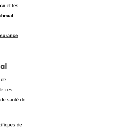
nce
et les
cheval
.
assurance
val
 de
de ces
 de santé de
ifiques de