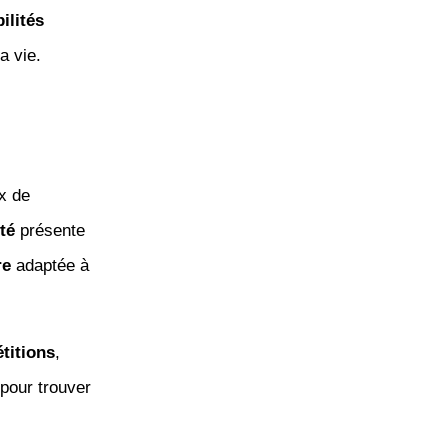
ilités
a vie.
ix de
ité
présente
re
adaptée à
titions
,
pour trouver