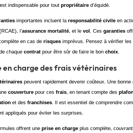
est indispensable pour tout
propriétaire
d’équidé.
ranties
importantes incluent la
responsabilité civile
en acti
 (RCAE), l’
assurance mortalité
, et le
vol
. Ces
garanties
off
omplète en cas de
risques
imprévus. Pensez à vérifier les
 de chaque
contrat
pour être sûr de faire le bon
choix
.
e en charge des frais vétérinaires
térinaires
peuvent rapidement devenir coûteux. Une bonne
 une
couverture
pour ces
frais
, en tenant compte des
plafo
ation
et des
franchises
. Il est essentiel de comprendre co
t appliqués pour éviter les surprises.
ormules offrent une
prise en charge
plus complète, couvrant