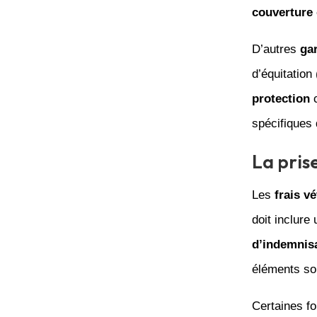
couverture
D’autres
ga
d’équitation
protection
c
spécifiques
La pris
Les
frais vé
doit inclure
d’indemnis
éléments son
Certaines f