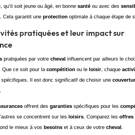
l
, qu’il soit jeune ou âgé, en bonne
santé
ou avec des
sensib
s. Cela garantit une
protection
optimale à chaque étape de s
ivités pratiquées et leur impact sur
ance
s
pratiquées par votre
cheval
influencent par ailleurs le cho
. Que ce soit pour la
compétition
ou le
loisir
, chaque
activ
spécifiques. Il est donc significatif de choisir une
couvertu
.
ssurances
offrent des
garanties
spécifiques pour les
compé
’autres se concentrent sur les
loisirs
. Comparez les
offres
pond le mieux à vos
besoins
et à ceux de votre
cheval
.