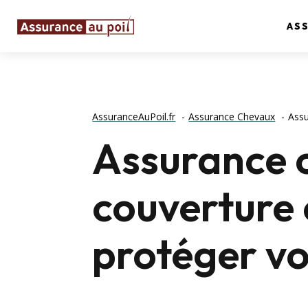
AS
AssuranceAuPoil.fr
Assurance Chevaux
Assu
Assurance c
couverture 
protéger vo