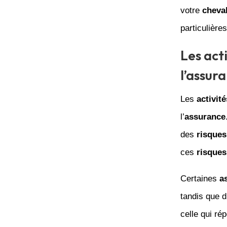
votre
cheva
particulière
Les act
l’assur
Les
activité
l’
assurance
des
risques
ces
risques
Certaines
a
tandis que d
celle qui ré