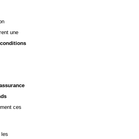
on
rent une
conditions
assurance
nds
mment ces
 les