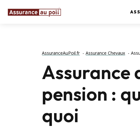
AS
AssuranceAuPoil.fr
Assurance Chevaux
Assu
Assurance 
pension : q
quoi