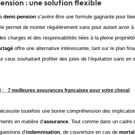
nsion : une solution flexible
la
demi-pension
s’avère être une formule gagnante pour bie
lle permet de monter régulièrement sans pour autant avoir 
é des charges et des responsabilités liées à la pleine proprié
artagé
offre une alternative intéressante, tant sur le plan fin
ur ceux souhaitant profiter des joies de l’équitation sans en s
i :
7 meilleures assurances françaises pour votre cheval
écessite toutefois une bonne compréhension des implication
ments en matière d’
assurance
. Tout comme dans un cadre d
 questions d’
indemnisation
, de couverture en cas de
mortal