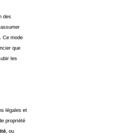
n des
à assumer
té. Ce mode
ancier que
ubir les
s légales et
e propriété
ité
, ou