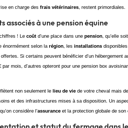
rise en charge des
frais vétérinaires
, restent primordiales.
ts associés à une pension équine
chiffres ! Le
coût
d’une place dans une
pension
, qu’elle soi
ie énormément selon la
région
, les
installations
disponibles 
offertes. Si certains peuvent bénéficier d’un hébergement a
 par mois, d’autres opteront pour une pension box avoisinan
eflètent non seulement le
lieu de vie
de votre cheval mais d
soins et des infrastructures mises à sa disposition. Un aspe
squ’on considère l’
assurance
et la protection globale de so
ntation et statut du fermage dans l