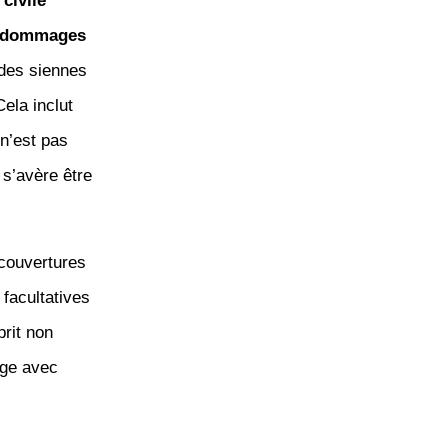
civile
dommages
 des siennes
ela inclut
n’est pas
l s’avère être
s couvertures
facultatives
prit non
rge avec