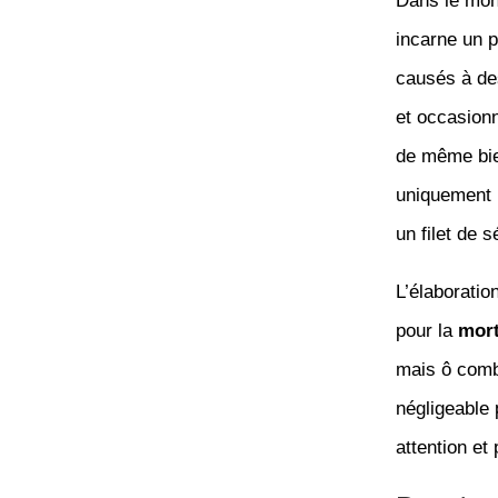
Dans le mon
incarne un p
causés à d
et occasionn
de même bie
uniquement
un filet de 
L’élaboratio
pour la
mort
mais ô combi
négligeable 
attention et