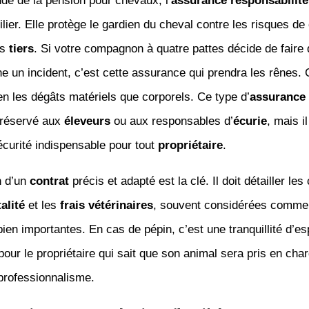
de de la pension pour chevaux, l’
assurance responsabilité 
ilier. Elle protège le gardien du cheval contre les risques de
es
tiers
. Si votre compagnon à quatre pattes décide de faire
e un incident, c’est cette assurance qui prendra les rênes. C
n les dégâts matériels que corporels. Ce type d’
assurance
 réservé aux
éleveurs
ou aux responsables d’
écurie
, mais i
sécurité indispensable pour tout
propriétaire
.
n d’un
contrat
précis et adapté est la clé. Il doit détailler le
alité
et les
frais vétérinaires
, souvent considérées comme 
en importantes. En cas de pépin, c’est une tranquillité d’es
pour le propriétaire qui sait que son animal sera pris en cha
 professionnalisme.