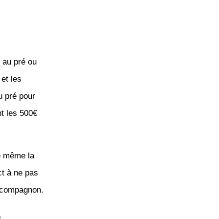
t au pré ou
et les
u pré pour
t les 500€
e même la
ct à ne pas
n compagnon.
e