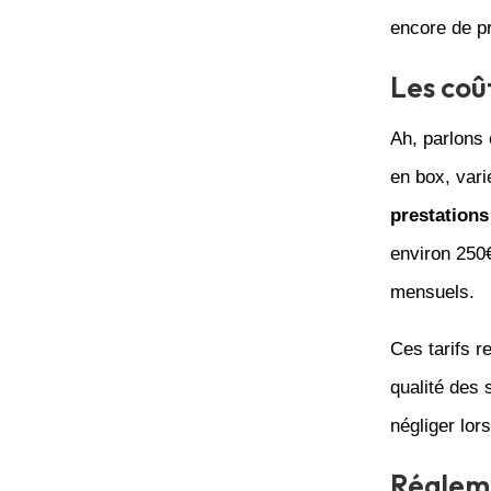
encore de p
Les coû
Ah, parlons 
en box, var
prestations
environ 250€
mensuels.
Ces tarifs r
qualité des 
négliger lor
Régleme