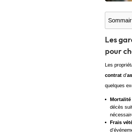
Sommair
Les gar
pour c
Les proprié
contrat
d’
a
quelques ex
Mortalité 
décès sui
nécessair
Frais vété
d’événeme