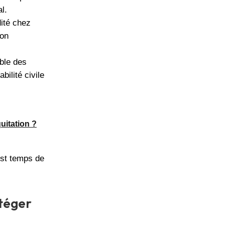
l.
ité chez
son
ble des
ilité civile
uitation ?
est temps de
otéger