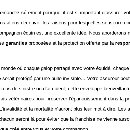
emandez sûrement pourquoi il est si important d’assurer vo
us allons découvrir les raisons pour lesquelles souscrire u
compagnon équin est une excellente idée. Nous aborderons
tes
garanties
proposées et la protection offerte par la
respon
 monde où chaque galop partagé avec votre équidé, chaque é
é serait protégé par une bulle invisible… Votre assureur peut
n cas de sinistre ou d’accident, cette enveloppe bienveillant
rais vétérinaires pour préserver l’épanouissement dans la pr
 L’invalidité et la mortalité n’auront plus leur mot à dire. Le
hacun seront là pour éviter que la franchise ne vienne asso
lique créé entre vous et votre compagnon.