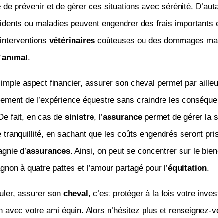
e
de prévenir et de gérer ces situations avec sérénité. D’aut
idents ou maladies peuvent engendrer des frais importants 
interventions
vétérinaires
coûteuses ou des dommages mat
’
animal
.
imple aspect financier, assurer son cheval permet par aille
inement de l’expérience équestre sans craindre les conséqu
De fait, en cas de
sinistre
, l’
assurance
permet de gérer la s
 tranquillité, en sachant que les coûts engendrés seront pri
agnie d’
assurances
. Ainsi, on peut se concentrer sur le bien
non à quatre pattes et l’amour partagé pour l’
équitation
.
uler, assurer son
cheval
, c’est protéger à la fois votre inve
on avec votre ami équin. Alors n’hésitez plus et renseignez-v