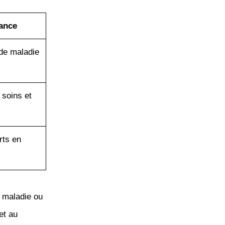
rance
 de maladie
soins et
rts en
e maladie ou
t au