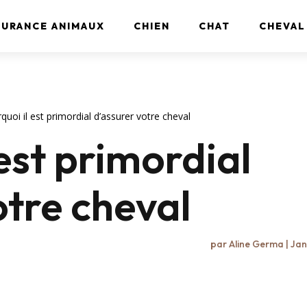
SURANCE ANIMAUX
CHIEN
CHAT
CHEVAL
quoi il est primordial d’assurer votre cheval
 est primordial
otre cheval
par
Aline Germa
|
Jan