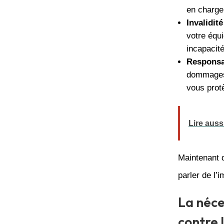
en charge 
Invalidité
votre équi
incapacité
Responsab
dommages 
vous protè
Lire auss
Maintenant q
parler de l’
La néce
contre 