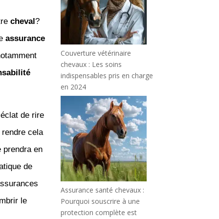
tre
cheval
?
ne
assurance
Couverture vétérinaire
 notamment
chevaux : Les soins
sabilité
indispensables pris en charge
en 2024
clat de rire
 rendre cela
e prendra en
atique de
s assurances
Assurance santé chevaux :
mbrir le
Pourquoi souscrire à une
protection complète est