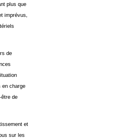
ant plus que
et imprévus,
ériels
urs de
ences
ituation
s en charge
-être de
stissement et
ous sur les