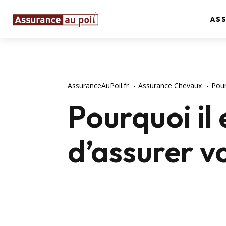
AS
AssuranceAuPoil.fr
Assurance Chevaux
Pour
Pourquoi il
d’assurer v