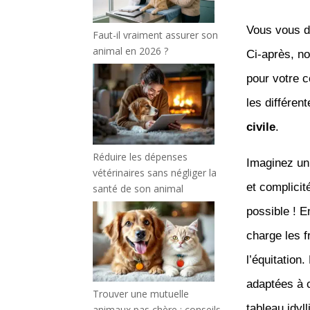
Vous vous d
Faut-il vraiment assurer son
animal en 2026 ?
Ci-après, no
pour votre 
les différen
civile
.
Réduire les dépenses
Imaginez un
vétérinaires sans négliger la
et complicit
santé de son animal
possible ! E
charge les f
l’équitation.
adaptées à c
Trouver une mutuelle
tableau idyl
animaux pas chère : conseils