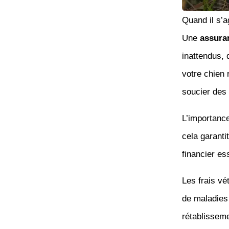
Quand il s’a
Une
assura
inattendus, 
votre chien
soucier des 
L’importanc
cela garant
financier es
Les frais vé
de maladies
rétablisseme