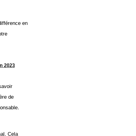
différence en
tre
en 2023
savoir
ière de
ponsable.
al. Cela