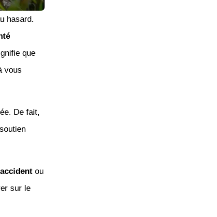
au hasard.
nté
ignifie que
à vous
e. De fait,
soutien
accident
ou
er sur le