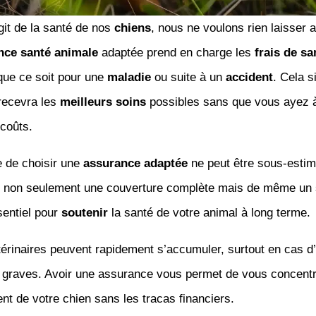
git de la santé de nos
chiens
, nous ne voulons rien laisser 
nce santé animale
adaptée prend en charge les
frais de sa
que ce soit pour une
maladie
ou suite à un
accident
. Cela s
 recevra les
meilleurs soins
possibles sans que vous ayez 
coûts.
e de choisir une
assurance adaptée
ne peut être sous-estimé
it non seulement une couverture complète mais de même un 
sentiel pour
soutenir
la santé de votre animal à long terme.
térinaires peuvent rapidement s’accumuler, surtout en cas d’
 graves. Avoir une assurance vous permet de vous concentr
nt de votre chien sans les tracas financiers.