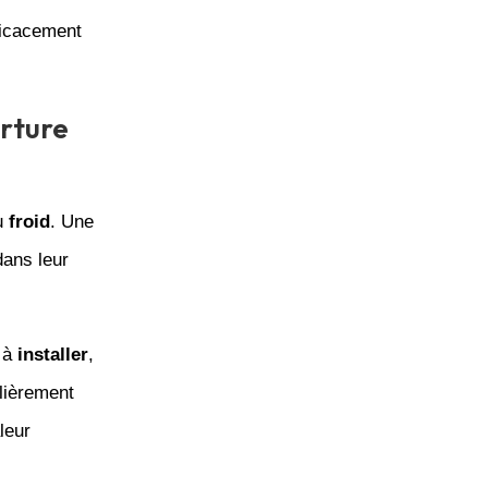
ficacement
erture
u
froid
. Une
dans leur
e à
installer
,
ulièrement
leur