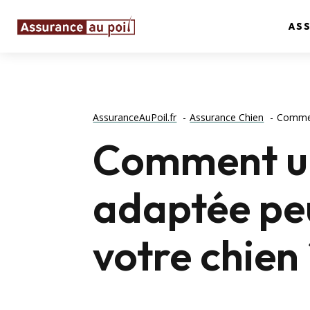
AS
AssuranceAuPoil.fr
Assurance Chien
Comment
Comment un
adaptée peu
votre chien