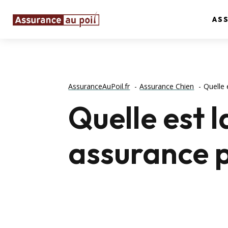
AS
AssuranceAuPoil.fr
Assurance Chien
Quelle 
Quelle est l
assurance p