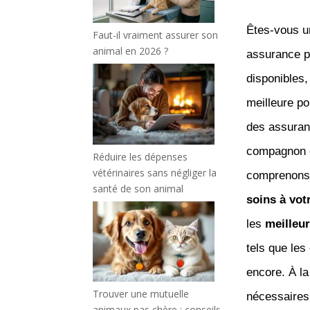
Êtes-vous u
Faut-il vraiment assurer son
animal en 2026 ?
assurance po
disponibles,
meilleure p
des assuranc
compagnon c
Réduire les dépenses
vétérinaires sans négliger la
comprenons 
santé de son animal
soins à vot
les
meilleu
tels que les 
encore. À la
Trouver une mutuelle
nécessaires 
animaux pas chère : conseils