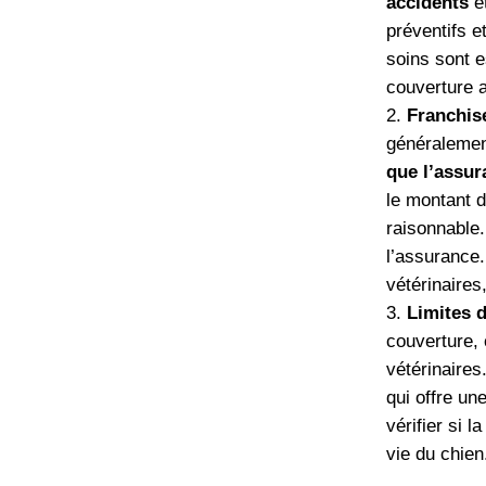
accidents
e
préventifs e
soins sont e
couverture 
Franchis
généralemen
que l’assur
le montant d
raisonnable.
l’assurance.
vétérinaires
Limites 
couverture, 
vétérinaires
qui offre un
vérifier si 
vie du chien