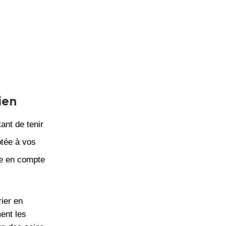
ien
ant de tenir
ptée à vos
re en compte
ier en
ent les