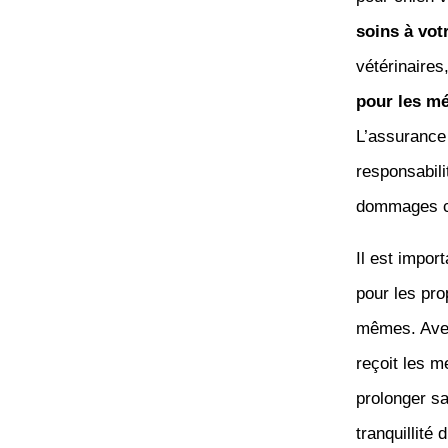
soins à vot
vétérinaires
pour les m
L’assurance
responsabili
dommages ca
Il est impor
pour les pro
mêmes. Av
reçoit les m
prolonger sa
tranquillité