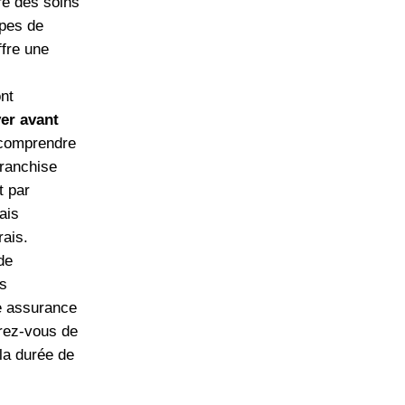
re des soins
ypes de
ffre une
nt
er avant
e comprendre
franchise
t par
ais
rais.
de
is
ne assurance
urez-vous de
 la durée de