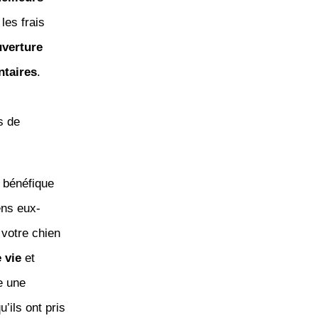
les frais
verture
ntaires
.
s de
t bénéfique
ens eux-
votre chien
e vie
et
e une
’ils ont pris