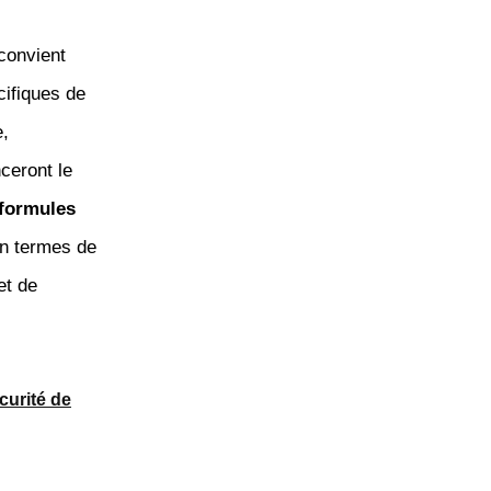
l convient
cifiques de
e,
ceront le
formules
en termes de
et de
curité de