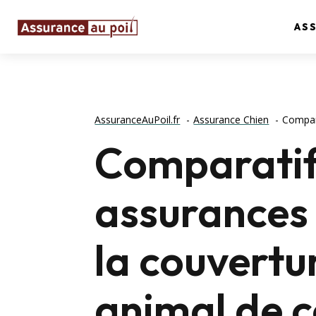
AS
AssuranceAuPoil.fr
Assurance Chien
Compara
Comparatif
assurances 
la couvertu
animal de 