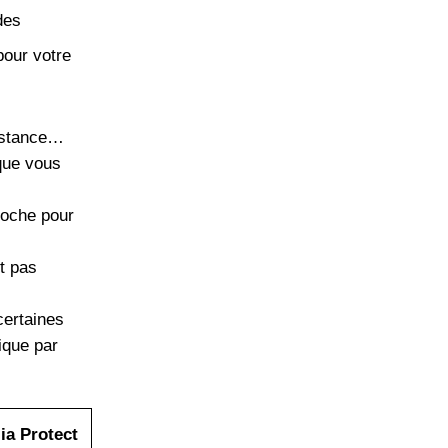
des
pour votre
sistance…
que vous
poche pour
t pas
certaines
ique par
ia Protect