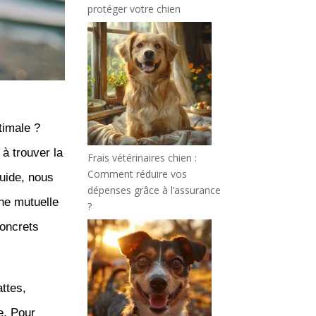
protéger votre chien
timale ?
à trouver la
Frais vétérinaires chien :
Comment réduire vos
guide, nous
dépenses grâce à l’assurance
ne mutuelle
?
concrets
ttes,
e. Pour