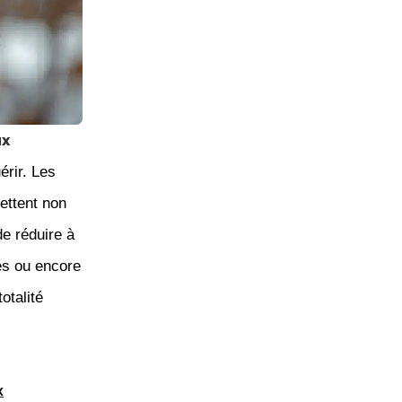
ux
érir. Les
ettent non
de réduire à
es ou encore
otalité
x