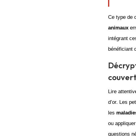
Ce type de 
animaux
env
intégrant ce
bénéficiant 
Décrypt
couver
Lire attenti
d’or. Les pe
les
maladie
ou appliquer
questions né