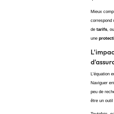
Mieux compr
correspond 
de
tarifs
, o
une
protect
L’impact
d’assur
L’équation e
Naviguer ent
peu de rech
être un outi
Toutefois, g