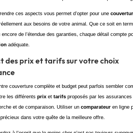
endre ces aspects vous permet d’opter pour une
couvertu
réellement aux besoins de votre animal. Que ce soit en ter
u encore de l’étendue des garanties, chaque détail compte po
ion
adéquate.
 des prix et tarifs sur votre choix
ance
ntre couverture complète et budget peut parfois sembler co
re les différents
prix
et
tarifs
proposés par les assurances
erche et de comparaison. Utiliser un
comparateur
en ligne 
l précieux dans votre quête de la meilleure offre.
ardez à l’esprit que le moins cher n’est pas toujours synon