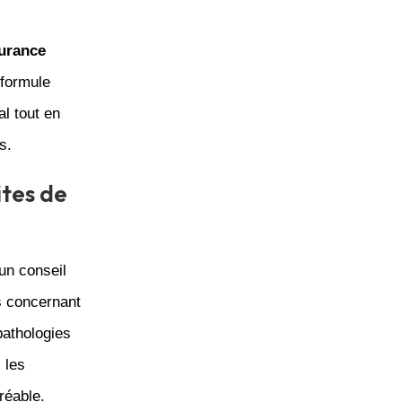
urance
 formule
al tout en
s.
ites de
un conseil
s concernant
pathologies
 les
réable.