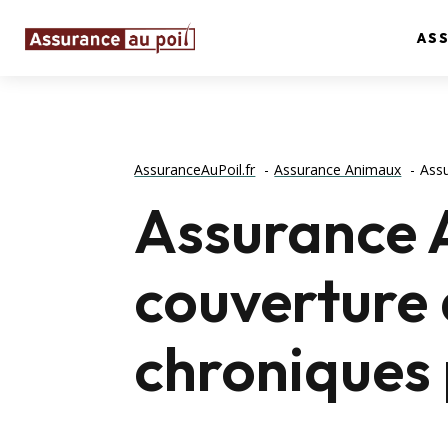
AS
AssuranceAuPoil.fr
Assurance Animaux
Assu
Assurance A
couverture
chroniques 