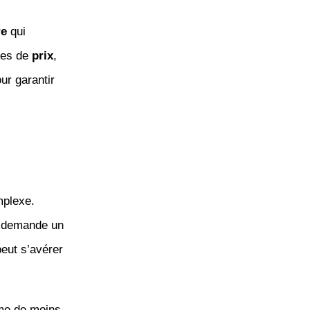
re
qui
mes de
prix
,
ur garantir
mplexe.
 demande un
peut s’avérer
yme de moins