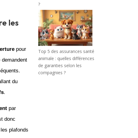
?
e les
erture
pour
Top 5 des assurances santé
animale : quelles différences
ée demandent
de garanties selon les
séquents.
compagnies ?
llant du
fs
.
ent
par
st donc
 les plafonds