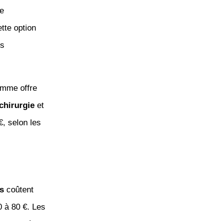
e
tte option
es
amme offre
chirurgie
et
€, selon les
s
coûtent
0 à 80 €. Les