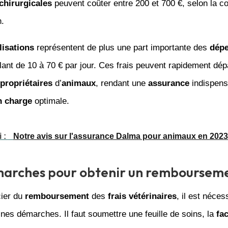
chirurgicales
peuvent coûter entre 200 et 700 €, selon la c
n.
lisations
représentent de plus une part importante des
dép
lant de 10 à 70 € par jour. Ces frais peuvent rapidement dép
propriétaires
d’
animaux
, rendant une
assurance
indispens
n charge
optimale.
i :
Notre avis sur l'assurance Dalma pour animaux en 2023
marches pour obtenir un remboursem
cier du
remboursement
des
frais vétérinaires
, il est néces
ines démarches. Il faut soumettre une feuille de soins, la
fa