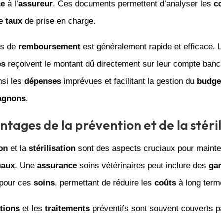
ce
à l’
assureur
. Ces documents permettent d’analyser les
c
le
taux
de prise en charge.
us de
remboursement
est généralement rapide et efficace. 
es
reçoivent le montant dû directement sur leur compte banc
nsi les
dépenses
imprévues et facilitant la gestion du
budge
agnons
.
ntages de la prévention et de la stéri
on
et la
stérilisation
sont des aspects cruciaux pour mainte
maux
. Une
assurance
soins vétérinaires peut inclure des
gar
 pour ces
soins
, permettant de réduire les
coûts
à long term
tions
et les
traitements
préventifs sont souvent couverts p