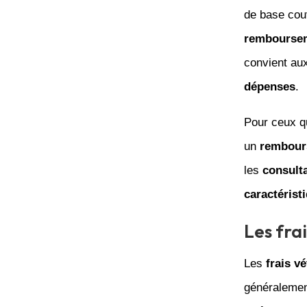
de base cou
rembourse
convient au
dépenses
.
Pour ceux q
un
rembour
les
consult
caractérist
Les fra
Les
frais vé
généralement