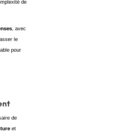
omplexité de
enses
, avec
asser le
able pour
ent
saire de
cture
et