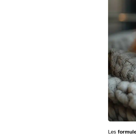
Les
formul