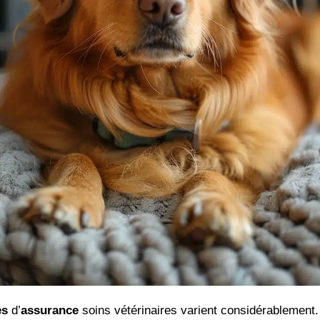
es
d’
assurance
soins vétérinaires varient considérablement.