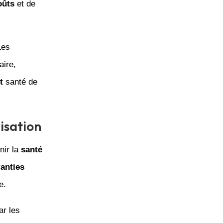
oûts
et de
Les
aire,
t
santé de
lisation
nir la
santé
anties
e.
ar les