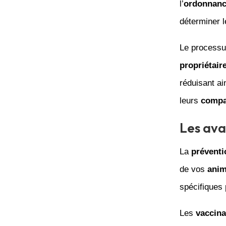
l’
ordonnan
déterminer 
Le process
propriétair
réduisant ai
leurs
comp
Les ava
La
préventi
de vos
ani
spécifiques
Les
vaccina