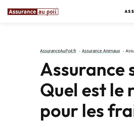
AS
AssuranceAuPoil.fr
Assurance Animaux
Assu
Assurance s
Quel est l
pour les fra