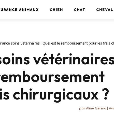
SURANCE ANIMAUX
CHIEN
CHAT
CHEVAL
rance soins vétérinaires : Quel est le remboursement pour les frais ch
oins vétérinaires
e remboursement
is chirurgicaux ?
par
Aline Germa
|
Avr