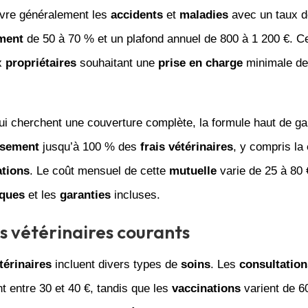
vre généralement les
accidents
et
maladies
avec un taux d
ment
de 50 à 70 % et un plafond annuel de 800 à 1 200 €. Ce
x
propriétaires
souhaitant une
prise en charge
minimale d
ui cherchent une couverture complète, la formule haut de g
sement
jusqu’à 100 % des
frais vétérinaires
, y compris la
ations
. Le coût mensuel de cette
mutuelle
varie de 25 à 80 
iques
et les
garanties
incluses.
is vétérinaires courants
térinaires
incluent divers types de
soins
. Les
consultation
 entre 30 et 40 €, tandis que les
vaccinations
varient de 6