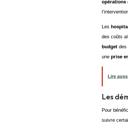
opérations 
l’interventio
Les
hospita
des coûts al
budget
des
une
prise e
Lire auss
Les dé
Pour bénéfi
suivre certa