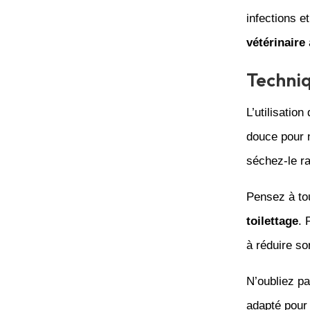
infections e
vétérinaire
Techniq
L’utilisation
douce pour n
séchez-le ra
Pensez à tou
toilettage
. 
à réduire so
N’oubliez pa
adapté pour