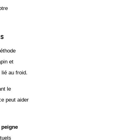
otre
s
méthode
pin et
ié au froid.
nt le
e peut aider
n
peigne
tuels