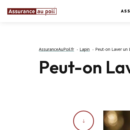
AS
AssuranceAuPoil.fr
Lapin
Peut-on Laver un 
Peut-on Lav
"