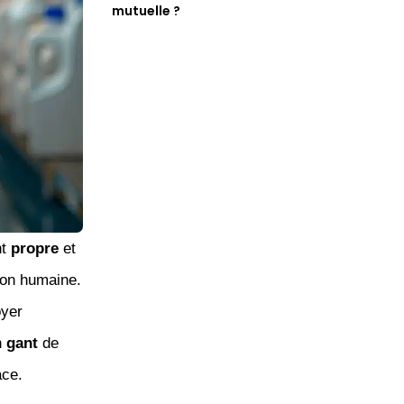
mutuelle ?
nt
propre
et
ion humaine.
oyer
n
gant
de
ace.