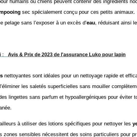
pour humains ou chiens peuvent contenir des ingrédients noc
mpooing
sec spécialement conçu pour ces petits animaux.
le pelage sans l’exposer à un excès d’
eau
, réduisant ainsi l
i :
Avis & Prix de 2023 de l'assurance Luko pour lapin
es
nettoyantes sont idéales pour un nettoyage rapide et effic
’éliminer les saletés superficielles sans mouiller complèteme
es lingettes sans parfum et hypoallergéniques pour éviter t
tanée.
illeurs à utiliser des lotions spécifiques pour nettoyer les
y
s zones sensibles nécessitent des soins particuliers pour pr