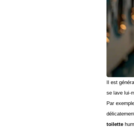
Il est génér
se lave lui-
Par exemple,
délicatement 
toilette
humi