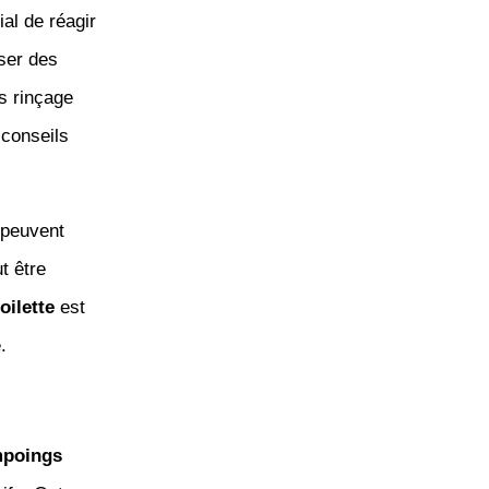
ial de réagir
ser des
 rinçage
 conseils
 peuvent
t être
toilette
est
.
poings