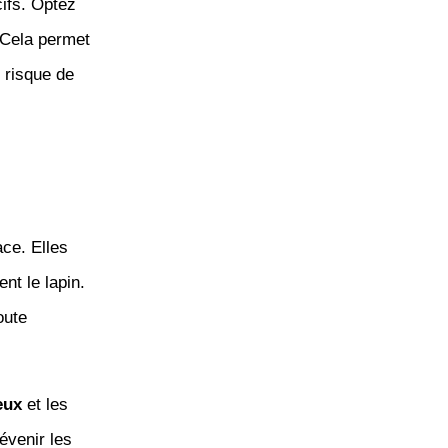
ifs. Optez
 Cela permet
e risque de
ace. Elles
nt le lapin.
oute
eux
et les
évenir les