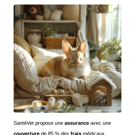
SantéVet propose une
assurance
avec une
couverture
de 85 % des
frais
médicaux,