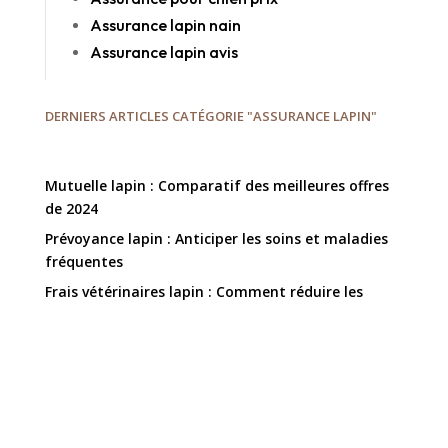
Assurance lapin nain
Assurance lapin avis
DERNIERS ARTICLES CATÉGORIE "ASSURANCE LAPIN"
Mutuelle lapin : Comparatif des meilleures offres
de 2024
Prévoyance lapin : Anticiper les soins et maladies
fréquentes
Frais vétérinaires lapin : Comment réduire les
coûts grâce à une assurance adaptée ?
Assurance soins vétérinaires lapin : Quelles sont
les prises en charge courantes ?
Assurance santé lapin : Quels soins sont pris en
charge par une bonne mutuelle ?