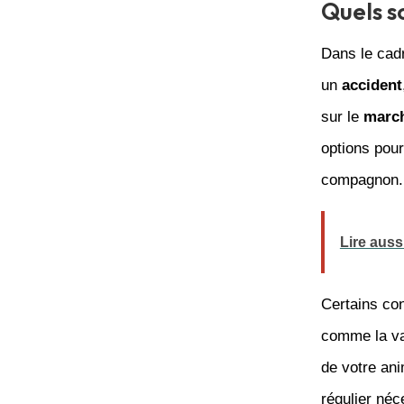
Quels s
Dans le cad
un
accident
sur le
marc
options pour
compagnon.
Lire auss
Certains co
comme la vac
de votre an
régulier néc