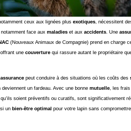
 notamment ceux aux lignées plus
exotiques
, nécessitent d
, notamment face aux
maladies
et aux
accidents
. Une
assu
NAC
(Nouveaux Animaux de Compagnie) prend en charge c
, offrant une
couverture
qui rassure autant le propriétaire que
’
assurance
peut conduire à des situations où les coûts des
s
deviennent un fardeau. Avec une bonne
mutuelle
, les frai
qu’ils soient préventifs ou curatifs, sont significativement ré
nsi un
bien-être optimal
pour votre lapin sans compromettre