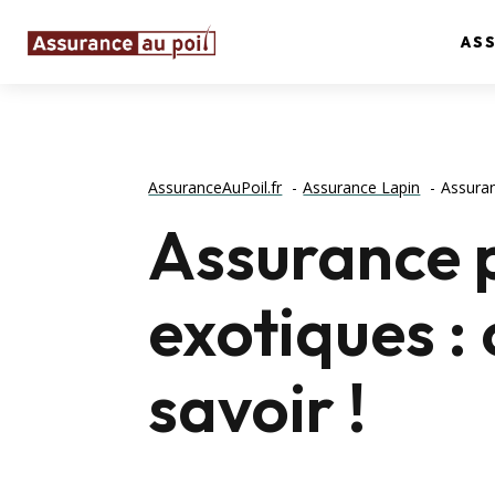
AS
AssuranceAuPoil.fr
Assurance Lapin
Assuran
Assurance p
exotiques :
savoir !