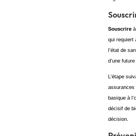
Souscri
Souscrire
à
qui requiert
l’état de sa
d’une future
L’étape suiv
assurances p
basique à l’
décisif de b
décision.
Préveni