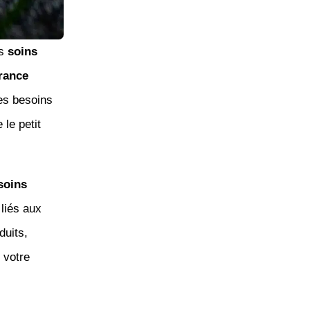
es
soins
rance
es besoins
 le petit
soins
s liés aux
duits,
 votre