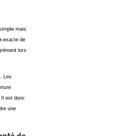
simple mais
n
exacte de
grément lors
x. Les
rture
 Il est donc
dre une
santé de