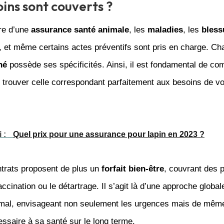
oins sont couverts ?
re d’une
assurance santé animale
, les
maladies
, les
bless
, et même certains actes préventifs sont pris en charge. C
hé
possède ses spécificités. Ainsi, il est fondamental de co
 trouver celle correspondant parfaitement aux besoins de vo
i :
Quel prix pour une assurance pour lapin en 2023 ?
ntrats proposent de plus un
forfait bien-être
, couvrant des p
cination ou le détartrage. Il s’agit là d’une approche global
imal, envisageant non seulement les urgences mais de même 
essaire à sa santé sur le long terme.