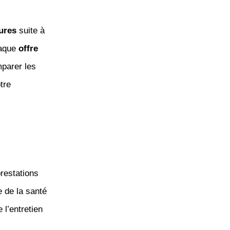
ures
suite à
haque
offre
mparer les
tre
restations
e de la santé
l’entretien