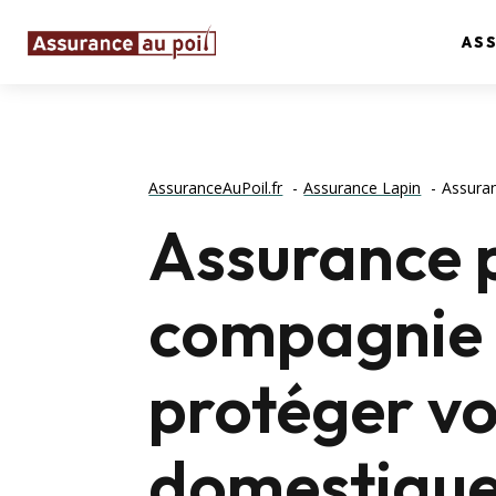
AS
AssuranceAuPoil.fr
Assurance Lapin
Assura
Assurance p
compagnie
protéger v
domestiqu