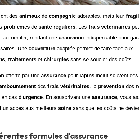
ont des
animaux
de
compagnie
adorables, mais leur
fragil
es
problèmes
de
santé
réguliers
. Les
frais
vétérinaires
peu
s’accumuler, rendant une
assurance
indispensable pour gara
saires. Une
couverture
adaptée permet de faire face aux
ns
,
traitements
et
chirurgies
sans se soucier des coûts.
on
offerte par une
assurance
pour
lapins
inclut souvent de
emboursement
des
frais
vétérinaires
, la
prévention
des
m
en cas d’
urgence
. En souscrivant une
assurance
, vous as
l
un accès aux meilleurs
soins
sans que les coûts ne devie
férentes formules d’assurance