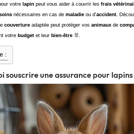
our votre
lapin
peut vous aider à couvrir les
frais
vétérina
soins
nécessaires en cas de
maladie
ou d’
accident
. Décou
ne
couverture
adaptée peut protéger vos
animaux
de
comp
nt votre
budget
et leur
bien-être
🐰.
e :
i souscrire une assurance pour lapins