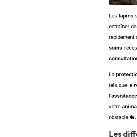
Les
lapins
s
entraîner d
rapidement 
soins
néces
consultatio
La
protecti
tels que le
r
l’
assistance
votre
anima
obstacle 🐇.
Les dif