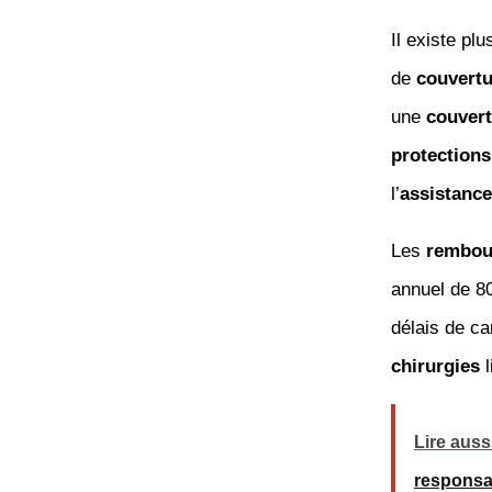
Il existe pl
de
couvertu
une
couver
protections
l’
assistance
Les
rembou
annuel de 8
délais de ca
chirurgies
l
Lire auss
responsab