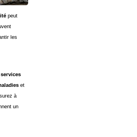
ité
peut
vent
ntir les
s
services
aladies
et
surez à
nnent un