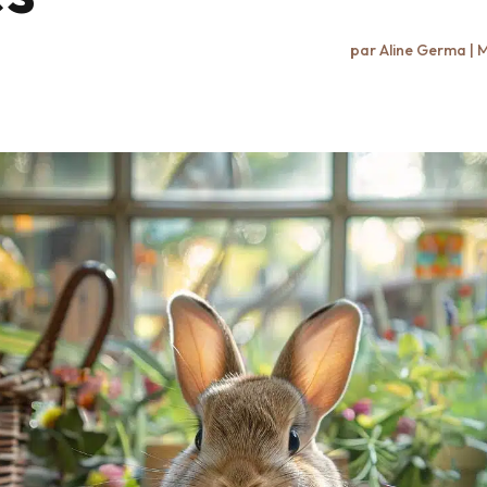
par
Aline Germa
|
M