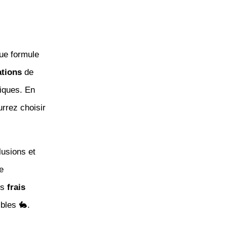
que formule
ations
de
iques. En
rrez choisir
lusions et
e
es
frais
bles 🐇.