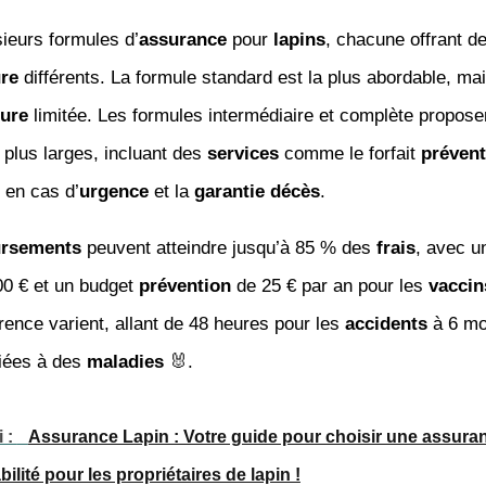
usieurs formules d’
assurance
pour
lapins
, chacune offrant d
re
différents. La formule standard est la plus abordable, mais
ture
limitée. Les formules intermédiaire et complète propose
plus larges, incluant des
services
comme le forfait
prévent
en cas d’
urgence
et la
garantie
décès
.
rsements
peuvent atteindre jusqu’à 85 % des
frais
, avec u
00 € et un budget
prévention
de 25 € par an pour les
vaccin
rence varient, allant de 48 heures pour les
accidents
à 6 mo
iées à des
maladies
🐰.
i :
Assurance Lapin : Votre guide pour choisir une assura
ilité pour les propriétaires de lapin !