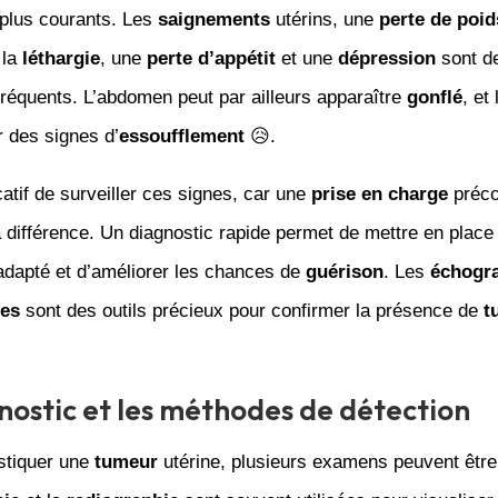
 plus courants. Les
saignements
utérins, une
perte de poid
 la
léthargie
, une
perte d’appétit
et une
dépression
sont d
fréquents. L’abdomen peut par ailleurs apparaître
gonflé
, et
 des signes d’
essoufflement
😥.
icatif de surveiller ces signes, car une
prise en charge
préco
la différence. Un diagnostic rapide permet de mettre en place
dapté et d’améliorer les chances de
guérison
. Les
échogr
ies
sont des outils précieux pour confirmer la présence de
t
nostic et les méthodes de détection
stiquer une
tumeur
utérine, plusieurs examens peuvent être 