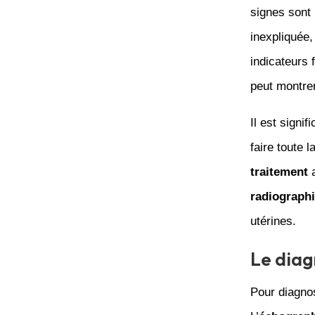
signes sont
inexpliquée,
indicateurs 
peut montrer
Il est signif
faire toute 
traitement
a
radiograph
utérines.
Le diag
Pour diagno