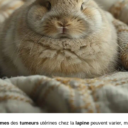
ômes
des
tumeurs
utérines chez la
lapine
peuvent varier, m