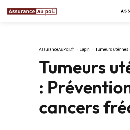
AS
AssuranceAuPoil.fr
Lapin
Tumeurs utérines c
Tumeurs uté
: Préventio
cancers fré