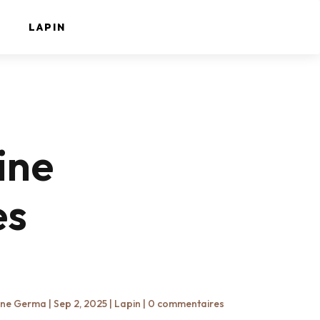
LAPIN
ine
es
ine Germa
|
Sep 2, 2025
|
Lapin
|
0 commentaires