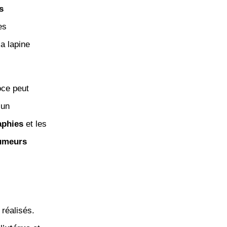
s
es
 la lapine
ce peut
 un
aphies
et les
umeurs
réalisés.