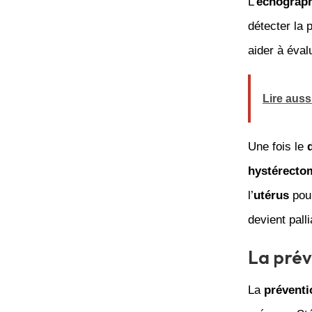
L’
échograp
détecter la
aider à éval
Lire auss
Une fois le
hystérecto
l’
utérus
pour
devient palli
La prév
La
préventi