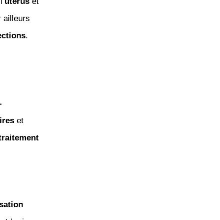
l’
utérus
et
 ailleurs
ections
.
-
ires
et
traitement
isation