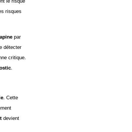
nt le risque
es risques
lapine
par
 détecter
nne critique.
ostic
.
ie
. Cette
rement
t
devient