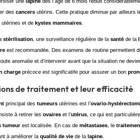
riliser une
lapine
dès l’âge de 6 mois réduit considérableme
er des
cancers
utérins. Cette pratique diminue par ailleurs l
utérines et de
kystes mammaires
.
la
stérilisation
, une surveillance régulière de la
santé
de la
ire
est recommandée. Des examens de routine permettent de
oute anomalie et d’intervenir avant que la situation ne devie
en charge
précoce est significatife pour assurer un bon
pron
ions de traitement et leur efficacité
nt
principal des
tumeurs
utérines est l’
ovario-hystérectom
nsiste à retirer les
ovaires
et l’
utérus
, ce qui est particuliè
la
tumeur
est localisée. En cas de
métastases
, le
traitemen
sant à améliorer la
qualité de vie
de la
lapine
.