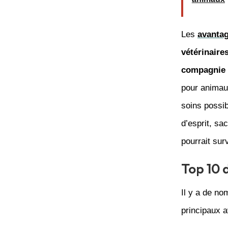
Les
avantag
vétérinaire
compagnie 
pour animaux
soins possib
d’esprit, sa
pourrait surv
Top 10 
Il y a de n
principaux 