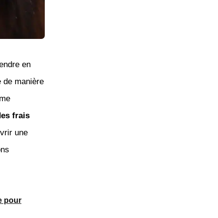
endre en
e de manière
ime
des frais
vrir une
ons
e pour