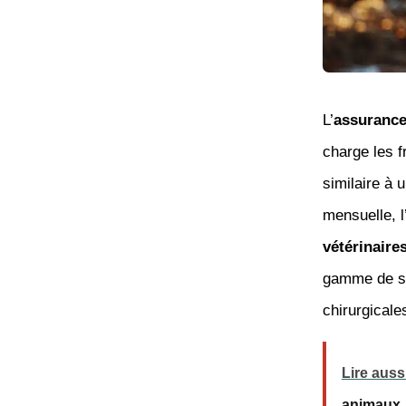
L’
assurance
charge les 
similaire à
mensuelle, 
vétérinaire
gamme de ser
chirurgicale
Lire auss
animaux