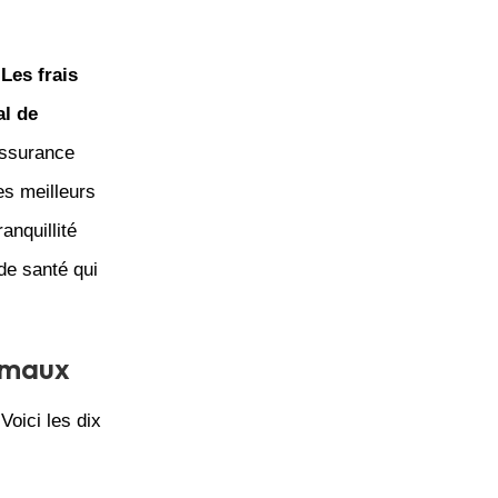
.
Les frais
al de
assurance
es meilleurs
anquillité
de santé qui
nimaux
oici les dix