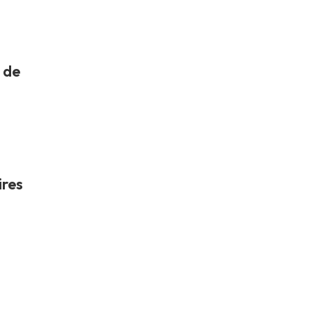
 de
ires