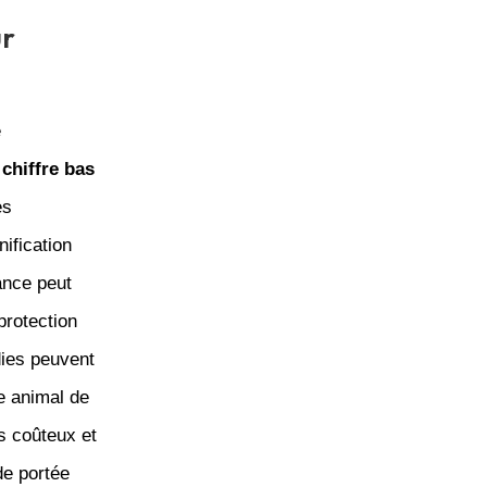
ur
e
n
chiffre bas
es
ification
rance peut
protection
dies peuvent
e animal de
s coûteux et
de portée