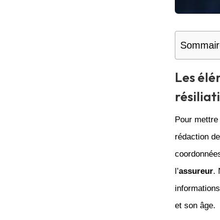
Sommair
Les élé
résilia
Pour mettre 
rédaction de 
coordonnées
l’
assureur
.
informations
et son âge.