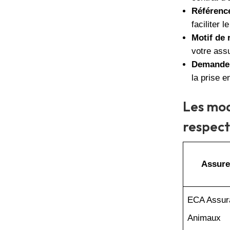
Référenc
faciliter 
Motif de r
votre ass
Demande 
la prise e
Les moda
respec
Assure
ECA Assur
Animaux