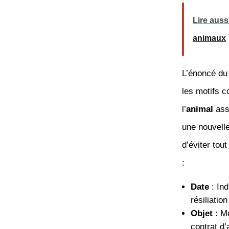
Lire auss
animaux
L’énoncé d
les motifs c
l’
animal
assu
une nouvell
d’éviter tou
:
Date
: Ind
résiliatio
Objet
: Me
contrat d