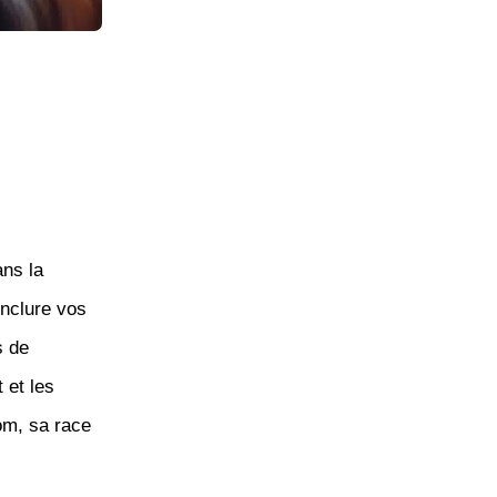
ans la
 inclure vos
s de
 et les
om, sa race