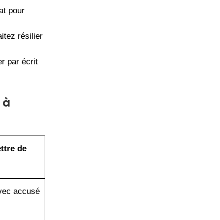
at pour
tez résilier
 par écrit
 à
ttre de
vec accusé