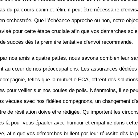
as du parcours canin et félin, il peut être nécessaire d’envi
bien orchestrée. Que l’échéance approche ou non, notre object
avisé pour cette étape cruciale afin que vos démarches soie
de succès dès la première tentative d’envoi recommandé.
par nos amis à quatre pattes, nous savons combien leur san
ont au cœur de nos préoccupations. Les assurances dédiées
ompagnie, telles que la mutuelle ECA, offrent des solution
es pour veiller sur nos boules de poils. Néanmoins, il se peu
ies vécues avec nos fidèles compagnons, un changement d’a
ttre de résiliation doive être rédigée. Qu’importent les circo
 là pour vous épauler avec humour et empathie dans cette
ve, afin que vos démarches brillent par leur réussite dès la 