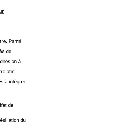
ur
ttre. Parmi
cès de
adhésion à
tre afin
s à intégrer
ffet de
ésiliation du