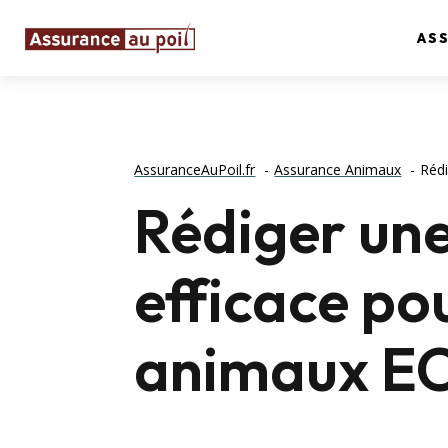
AS
AssuranceAuPoil.fr
Assurance Animaux
Rédi
Rédiger une 
efficace po
animaux E