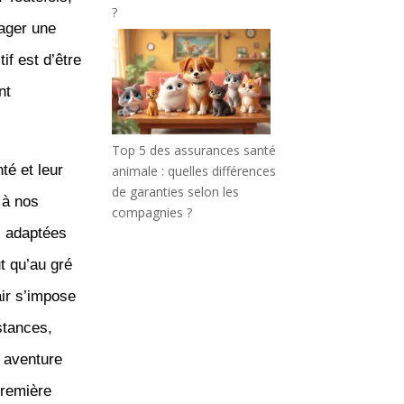
?
sager une
if est d’être
nt
Top 5 des assurances santé
té et leur
animale : quelles différences
de garanties selon les
 à nos
compagnies ?
s adaptées
t qu’au gré
ir s’impose
nstances,
 aventure
première