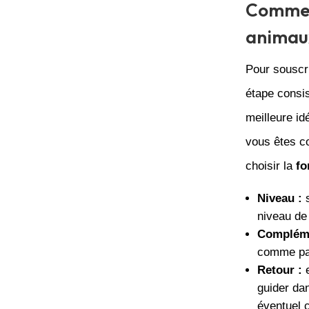
Comment
animaux
Pour souscri
étape consi
meilleure id
vous êtes co
choisir la
fo
Niveau :
s
niveau de
Compléme
comme par
Retour :
e
guider da
éventuel 