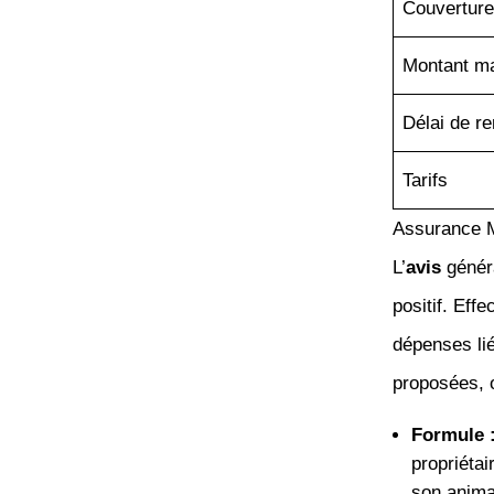
Couverture 
Montant m
Délai de 
Tarifs
Assurance 
L’
avis
génér
positif. Eff
dépenses lié
proposées, o
Formule 
propriétai
son anima