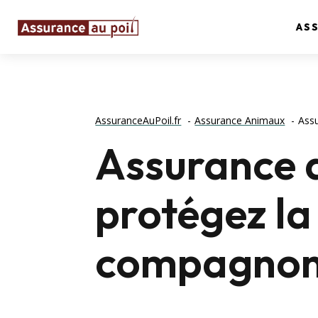
AS
AssuranceAuPoil.fr
Assurance Animaux
Ass
Assurance 
protégez la
compagnons