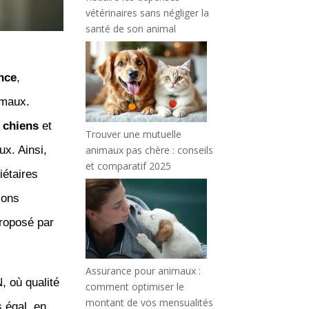
vétérinaires sans négliger la
santé de son animal
nce
,
imaux.
e
chiens
et
Trouver une mutuelle
animaux pas chère : conseils
x. Ainsi,
et comparatif 2025
iétaires
lons
roposé par
Assurance pour animaux :
 où qualité
comment optimiser le
montant de vos mensualités
s égal, en