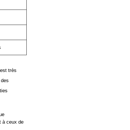
s
st très
e des
ties
ue
t à ceux de