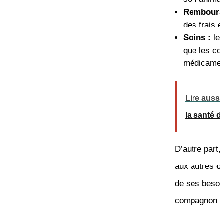
Rembour
des frais 
Soins :
le
que les c
médicamen
Lire auss
la santé
D’autre part
aux autres
o
de ses besoi
compagnon à