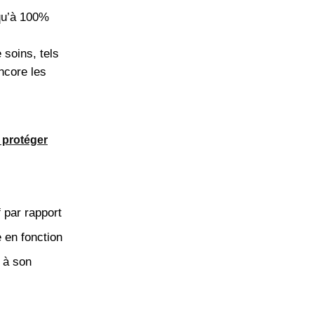
qu’à 100%
soins, tels
ncore les
 protéger
par rapport
 en fonction
 à son