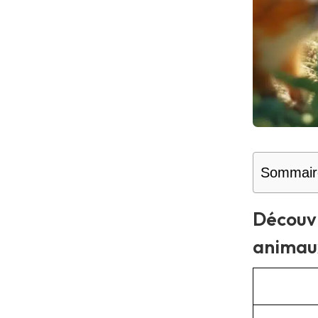
Sommair
Découvr
animau