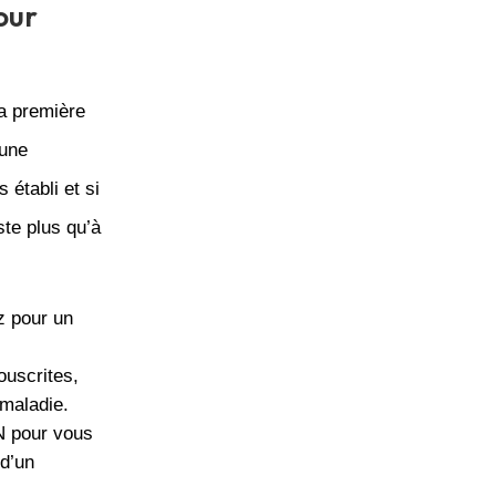
our
la première
 une
 établi et si
ste plus qu’à
z pour un
ouscrites,
maladie.
EN pour vous
 d’un