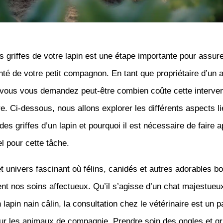
 griffes de votre lapin est une étape importante pour assure
anté de votre petit compagnon. En tant que propriétaire d’un 
vous vous demandez peut-être combien coûte cette interven
re. Ci-dessous, nous allons explorer les différents aspects li
des griffes d’un lapin et pourquoi il est nécessaire de faire 
l pour cette tâche.
 univers fascinant où félins, canidés et autres adorables b
ent nos soins affectueux. Qu’il s’agisse d’un chat majestueu
n lapin nain câlin, la consultation chez le vétérinaire est un 
ur les animaux de compagnie. Prendre soin des ongles et gr