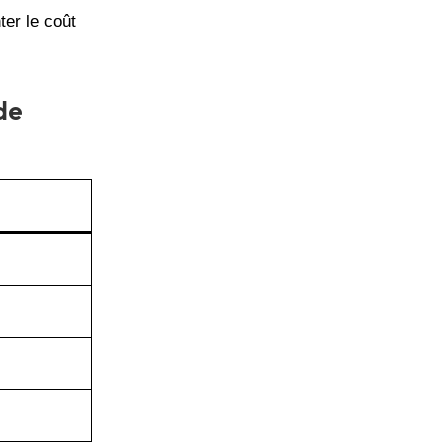
er le coût
de