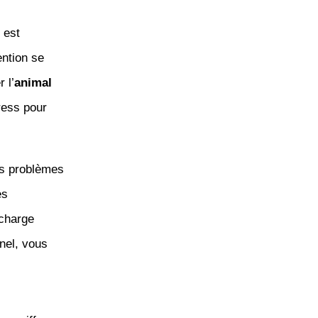
 est
ention se
 l’
animal
ress pour
els problèmes
es
 charge
nnel, vous