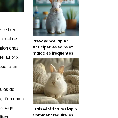
r le bien-
animal de
Prévoyance lapin :
Anticiper les soins et
tion chez
maladies fréquentes
és au prix
appel à un
oules de
x, d’un chien
passage
Frais vétérinaires lapin :
Comment réduire les
iffes