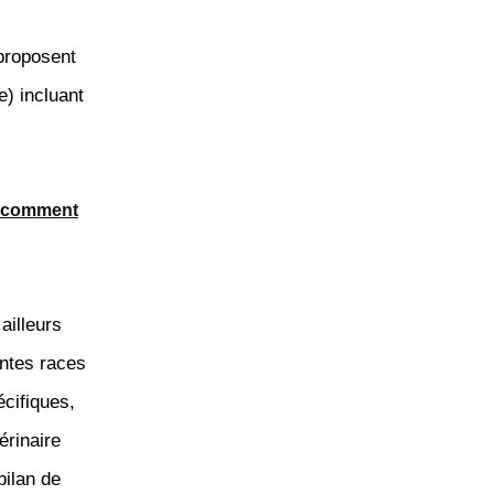
 proposent
) incluant
t comment
 ailleurs
entes races
cifiques,
érinaire
bilan de