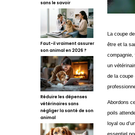
sans le savoir
La coupe des
Faut-il vraiment assurer
être et la s
son animal en 2026 ?
compagnie, 
un vétérinai
de la coupe 
professionne
Réduire les dépenses
Abordons cet
vétérinaires sans
négliger la santé de son
poils attend
animal
loyal ou d’u
essentiel po