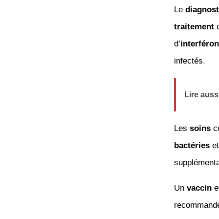
Le
diagnost
traitement
c
d’
interféron
infectés.
Lire auss
Les
soins
co
bactéries
et
supplémentai
Un
vaccin
e
recommandée