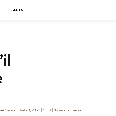
LAPIN
il
e
ine Germa
|
Juil 20, 2025
|
Chat
|
0 commentaires