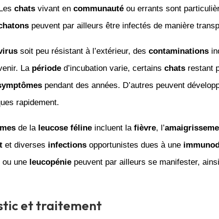
 Les
chats
vivant en
communauté
ou errants sont particuli
chatons
peuvent par ailleurs être infectés de manière transp
virus
soit peu résistant à l’extérieur, des
contaminations
in
venir. La
période
d’incubation varie, certains
chats
restant 
symptômes
pendant des années. D’autres peuvent dévelop
ques rapidement.
ômes
de la
leucose féline
incluent la
fièvre
, l’
amaigrisseme
t
et diverses
infections
opportunistes dues à une
immunodé
ou une
leucopénie
peuvent par ailleurs se manifester, ains
tic et traitement