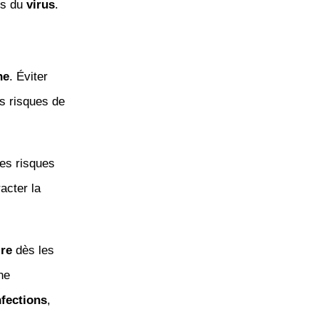
rs du
virus
.
ne
. Éviter
es risques de
es risques
acter la
ire
dès les
ne
nfections
,