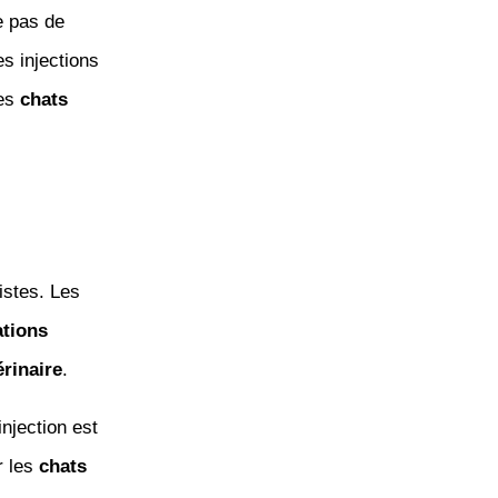
te pas de
s injections
des
chats
istes. Les
tions
érinaire
.
njection est
r les
chats