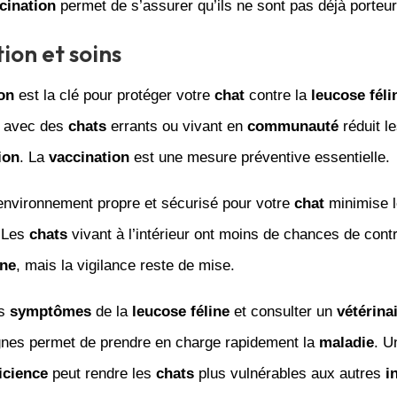
cination
permet de s’assurer qu’ils ne sont pas déjà porteu
ion et soins
on
est la clé pour protéger votre
chat
contre la
leucose féli
s avec des
chats
errants ou vivant en
communauté
réduit l
ion
. La
vaccination
est une mesure préventive essentielle.
environnement propre et sécurisé pour votre
chat
minimise l
 Les
chats
vivant à l’intérieur ont moins de chances de contr
ine
, mais la vigilance reste de mise.
es
symptômes
de la
leucose féline
et consulter un
vétérina
gnes permet de prendre en charge rapidement la
maladie
. U
cience
peut rendre les
chats
plus vulnérables aux autres
i