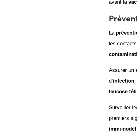
avant la
vac
Prévent
La
préventi
les contact
contaminat
Assurer un 
d’
infection
.
leucose fél
Surveiller l
premiers si
immunodéfi