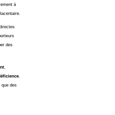
èrement à
lacentaire.
directes
porteurs
per des
nt
,
ficience
.
i que des