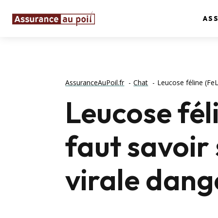
AS
AssuranceAuPoil.fr
Chat
Leucose féline (FeL
Leucose féli
faut savoir
virale dang