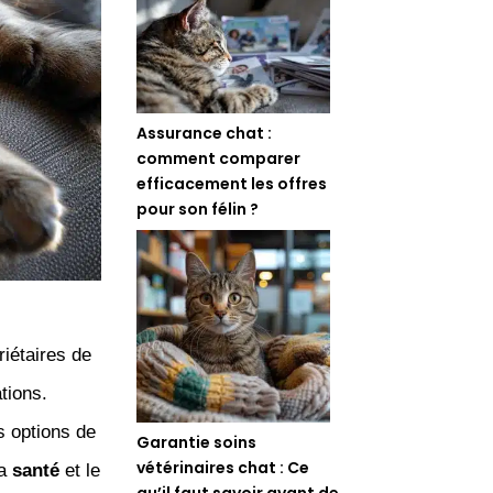
Assurance chat :
comment comparer
efficacement les offres
pour son félin ?
iétaires de
tions.
es options de
Garantie soins
vétérinaires chat : Ce
la
santé
et le
qu’il faut savoir avant de