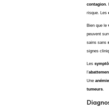
contagion
.
risque. Les
Bien que le
peuvent sur
sains sans
signes clini
Les
sympt
l’
abattemen
Une
anémie
tumeurs
.
Diagnos